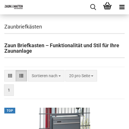
Zaunbriefkästen
Zaun Briefkasten – Funktionalität und Stil für Ihre
Zaunanlage
Sortieren nach
pro Seite
Sortieren nach
20 pro Seite
1
TOP