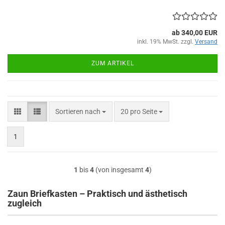
ab 340,00 EUR
inkl. 19% MwSt. zzgl.
Versand
ZUM ARTIKEL
Sortieren nach
pro Seite
Sortieren nach
20 pro Seite
1
1
bis
4
(von insgesamt
4
)
Zaun Briefkasten – Praktisch und ästhetisch
zugleich