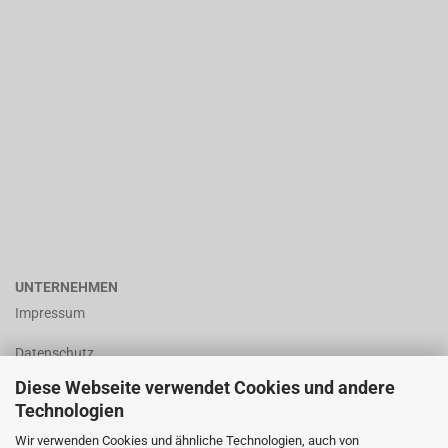
UNTERNEHMEN
Impressum
Datenschutz
Diese Webseite verwendet Cookies und andere
AGB
Technologien
Versand- & Zahlungsbedingungen
Wir verwenden Cookies und ähnliche Technologien, auch von