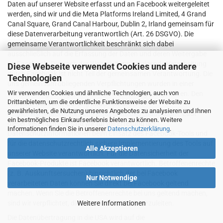
Daten auf unserer Website erfasst und an Facebook weitergeleitet
werden, sind wir und die Meta Platforms Ireland Limited, 4 Grand
Canal Square, Grand Canal Harbour, Dublin 2, Irland gemeinsam für
diese Datenverarbeitung verantwortlich (Art. 26 DSGVO). Die
gemeinsame Verantwortlichkeit beschränkt sich dabei
ausschließlich auf die Erfassung der Daten und deren Weitergabe
an Facebook. Die nach der Weiterleitung erfolgende Verarbeitung
Diese Webseite verwendet Cookies und andere
durch Facebook ist nicht Teil der gemeinsamen Verantwortung. Die
Technologien
uns gemeinsam obliegenden Verpflichtungen wurden in einer
Wir verwenden Cookies und ähnliche Technologien, auch von
Vereinbarung über gemeinsame Verarbeitung festgehalten. Den
Drittanbietern, um die ordentliche Funktionsweise der Website zu
Wortlaut der Vereinbarung finden Sie unter:
gewährleisten, die Nutzung unseres Angebotes zu analysieren und Ihnen
https://www.facebook.com/legal/controller_addendum
. Laut
ein bestmögliches Einkaufserlebnis bieten zu können. Weitere
dieser Vereinbarung sind wir für die Erteilung der
Informationen finden Sie in unserer
Datenschutzerklärung
.
Datenschutzinformationen beim Einsatz des Facebook-Tools und
für die datenschutzrechtlich sichere Implementierung des Tools auf
Alle Akzeptieren
unserer Website verantwortlich. Für die Datensicherheit der
Facebook-Produkte ist Facebook verantwortlich. Betroffenenrechte
(z. B. Auskunftsersuchen) hinsichtlich der bei Facebook
Nur Notwendige
verarbeiteten Daten können Sie direkt bei Facebook geltend
machen. Wenn Sie die Betroffenenrechte bei uns geltend machen,
sind wir verpflichtet, diese an Facebook weiterzuleiten.
Weitere Informationen
Die Datenübertragung in die USA wird auf die