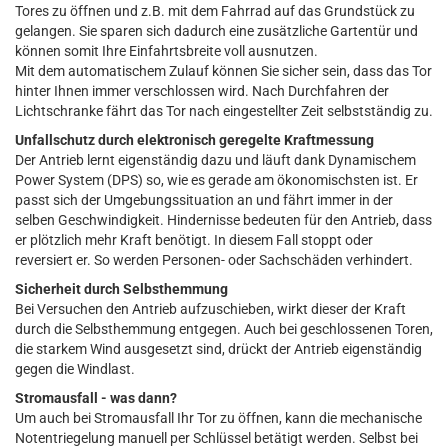
Tores zu öffnen und z.B. mit dem Fahrrad auf das Grundstück zu
gelangen. Sie sparen sich dadurch eine zusätzliche Gartentür und
können somit Ihre Einfahrtsbreite voll ausnutzen.
Mit dem automatischem Zulauf können Sie sicher sein, dass das Tor
hinter Ihnen immer verschlossen wird. Nach Durchfahren der
Lichtschranke fährt das Tor nach eingestellter Zeit selbstständig zu.
Unfallschutz durch elektronisch geregelte Kraftmessung
Der Antrieb lernt eigenständig dazu und läuft dank Dynamischem
Power System (DPS) so, wie es gerade am ökonomischsten ist. Er
passt sich der Umgebungssituation an und fährt immer in der
selben Geschwindigkeit. Hindernisse bedeuten für den Antrieb, dass
er plötzlich mehr Kraft benötigt. In diesem Fall stoppt oder
reversiert er. So werden Personen- oder Sachschäden verhindert.
Sicherheit durch Selbsthemmung
Bei Versuchen den Antrieb aufzuschieben, wirkt dieser der Kraft
durch die Selbsthemmung entgegen. Auch bei geschlossenen Toren,
die starkem Wind ausgesetzt sind, drückt der Antrieb eigenständig
gegen die Windlast.
Stromausfall - was dann?
Um auch bei Stromausfall Ihr Tor zu öffnen, kann die mechanische
Notentriegelung manuell per Schlüssel betätigt werden. Selbst bei