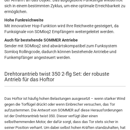
der Anfahrt an das Objekt. Das abgegebene Funksingal wiederholt
sich in einem bestimmten Zyklus, um eine optimale Erreichbarkeit zu
ermöglichen.
Hohe Funkreichweite
Mit innovativer Hop-Funktion wird Ihre Reichweite gesteigert, da
Funksignale von SOMloq2 Empfängern weitergeleitet werden.
Auch für bestehende SOMMER Antriebe
Sender mit SOMloq2 sind abwärtskompatibel zum Funksystem
Somloq Rollingcode, dadurch können bestehende Antriebe und
Funkempfänger angesteuert werden.
Drehtorantrieb twist 350 2-flg Set: der robuste
Antrieb für das Hoftor
Das Hoftor ist häufig hohen Belastungen ausgesetzt – wenn starker Wind
gegen die Torflügel drückt oder wenn Einbrecher versuchen, das Tor
aufzustemmen. Die Antwort von SOMMER auf diese Herausforderungen
ist der Drehtorantrieb twist 350. Dieser verfügt über einen
selbsthemmenden Motor, der dafür sorgt, dass das Tor stets sicher in
seiner Position verharrt. Um dabei selbst hohen Kräften standzuhalten, hat