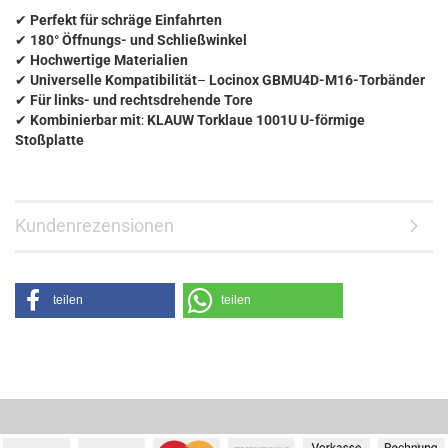
✔
Perfekt für schräge Einfahrten
✔
180° Öffnungs- und Schließwinkel
✔
Hochwertige Materialien
✔
Universelle Kompatibilität
–
Locinox GBMU4D-M16-Torbänder
✔
Für links- und rechtsdrehende Tore
✔
Kombinierbar mit
:
KLAUW Torklaue
1001U U-förmige
Stoßplatte
Kundenrezensionen
teilen
teilen